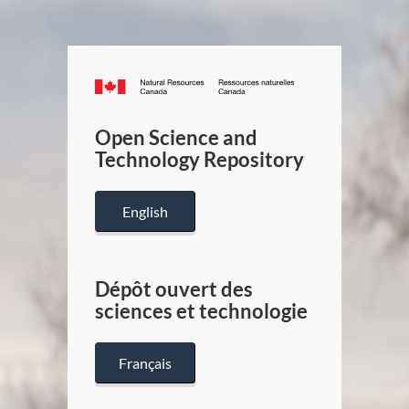
Canada.ca
/
Gouverneme
Open Science and
du
Technology Repository
Canada
English
Dépôt ouvert des
sciences et technologie
Français