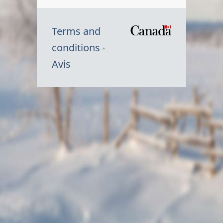
Terms and
/
conditions
Symbole
Avis
du
gouvernem
du
Canada