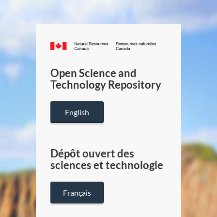
Canada.ca
/
Gouverneme
Open Science and
du
Technology Repository
Canada
English
Dépôt ouvert des
sciences et technologie
Français