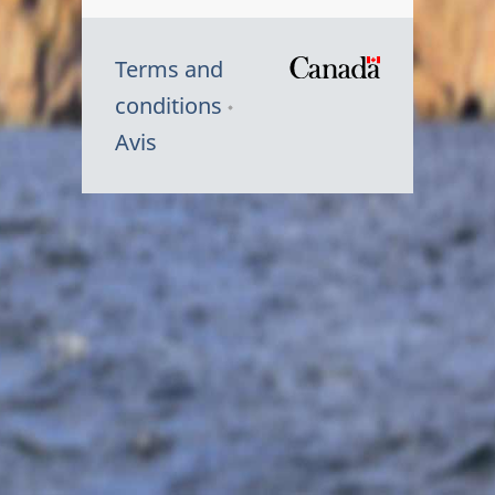
Terms and
/
conditions
Symbole
Avis
du
gouvernem
du
Canada