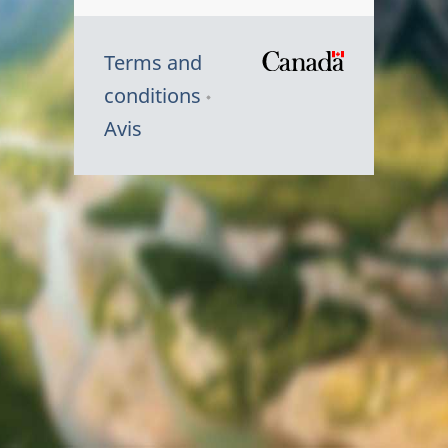
Terms and
/
conditions
Symbole
Avis
du
gouvernem
du
Canada