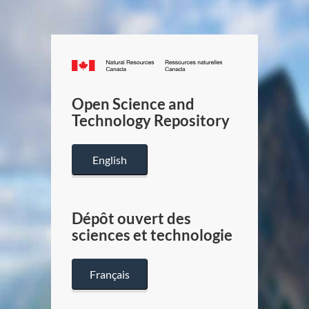
Canada.ca
/
Gouverneme
Open Science and
du
Technology Repository
Canada
English
Dépôt ouvert des
sciences et technologie
Français