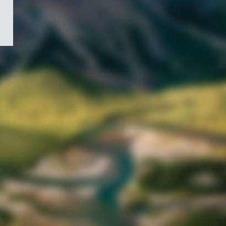
/
Symbole
du
gouvernement
du
Canada