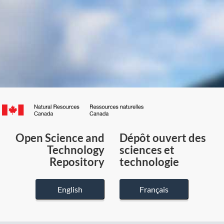
Canada.ca
/
Gouvernement
Open Science and
Dépôt ouvert des
du
Technology
sciences et
Canada
Repository
technologie
English
Français