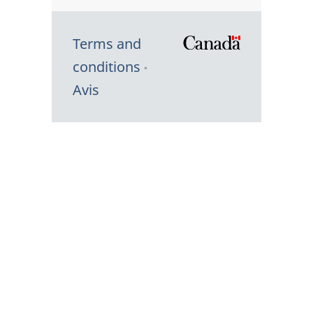
Terms and
/
conditions
Symbole
Avis
du
gouvernem
du
Canada