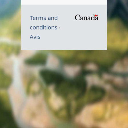
Terms and
/
conditions
Symbole
Avis
du
gouvernem
du
Canada