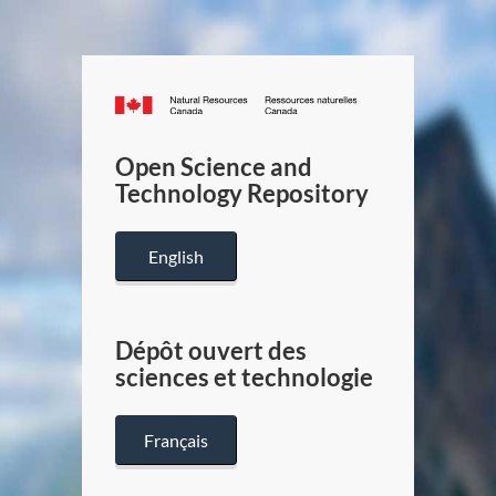
Canada.ca
/
Gouverneme
Open Science and
du
Technology Repository
Canada
English
Dépôt ouvert des
sciences et technologie
Français