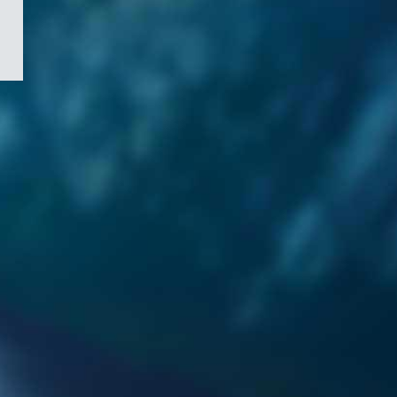
/
Symbole
du
gouvernement
du
Canada