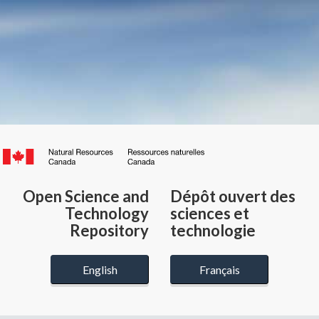
Canada.ca
/
Gouvernement
Open Science and
Dépôt ouvert des
du
Technology
sciences et
Canada
Repository
technologie
English
Français