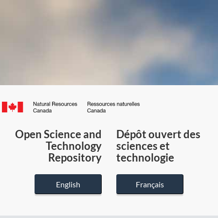
Canada.ca
/
Gouvernement
Open Science and
Dépôt ouvert des
du
Technology
sciences et
Canada
Repository
technologie
English
Français