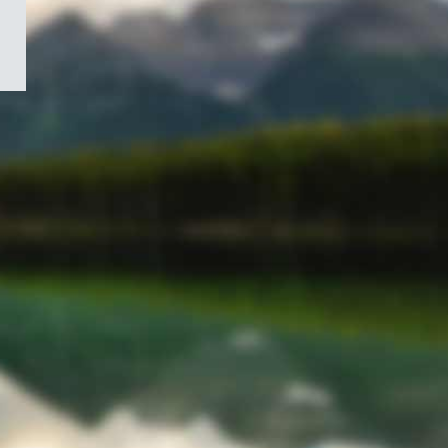
/
Symbole
du
gouvernement
du
Canada