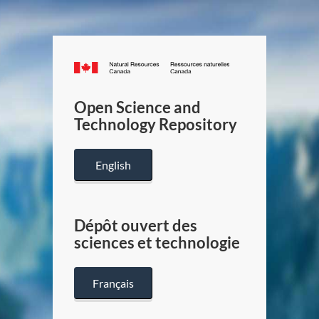
Canada.ca
/
Gouverneme
Open Science and
du
Technology Repository
Canada
English
Dépôt ouvert des
sciences et technologie
Français