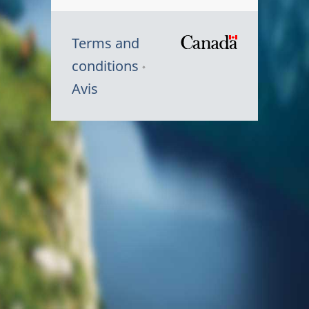
Terms and
/
conditions
Symbole
Avis
du
gouvernem
du
Canada