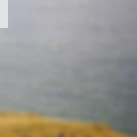
/
Symbole
du
gouvernement
du
Canada