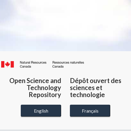
Canada.ca
/
Gouvernement
Open Science and
Dépôt ouvert des
du
Technology
sciences et
Canada
Repository
technologie
English
Français