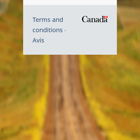
Terms and
/
conditions
Symbole
Avis
du
gouvernem
du
Canada