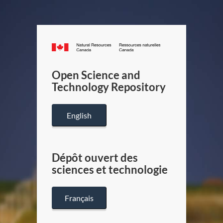
Canada.ca
/
Gouverneme
Open Science and
du
Technology Repository
Canada
English
Dépôt ouvert des
sciences et technologie
Français