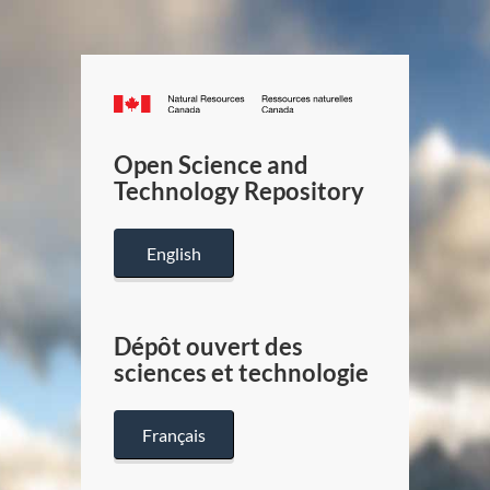
Canada.ca
/
Gouverneme
Open Science and
du
Technology Repository
Canada
English
Dépôt ouvert des
sciences et technologie
Français