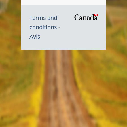
Terms and
/
conditions
Symbole
Avis
du
gouvernem
du
Canada