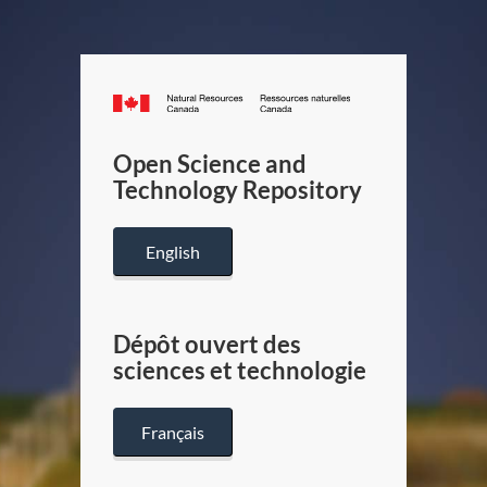
Canada.ca
/
Gouverneme
Open Science and
du
Technology Repository
Canada
English
Dépôt ouvert des
sciences et technologie
Français