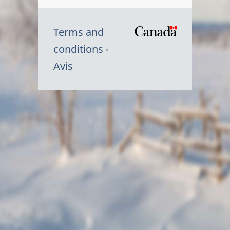
Terms and
/
conditions
Symbole
Avis
du
gouvernem
du
Canada