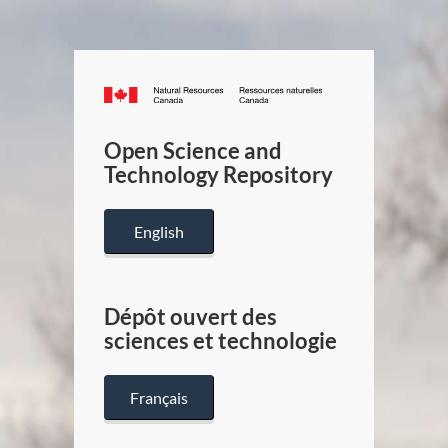
Canada.ca
/
Gouverneme
Open Science and
du
Technology Repository
Canada
English
Dépôt ouvert des
sciences et technologie
Français