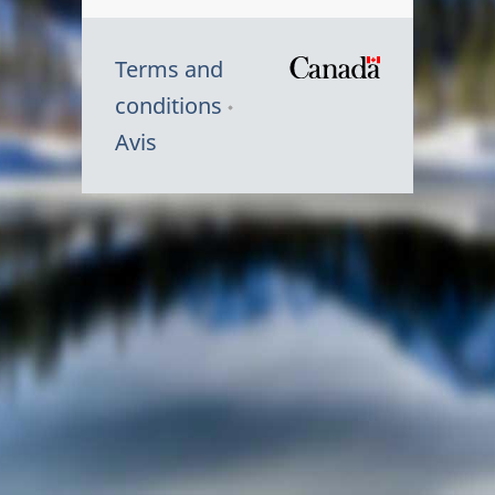
Terms and
/
conditions
Symbole
Avis
du
gouvernem
du
Canada