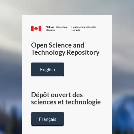
Canada.ca
/
Gouverneme
Open Science and
du
Technology Repository
Canada
English
Dépôt ouvert des
sciences et technologie
Français