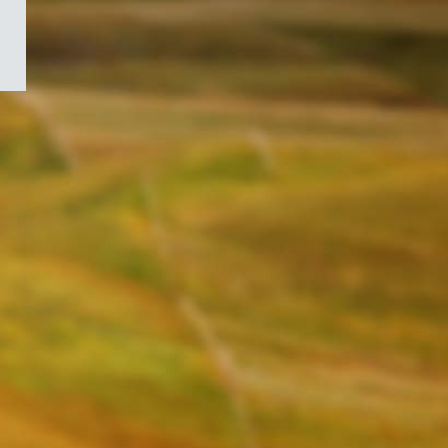
/
Symbole
du
gouvernement
du
Canada