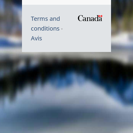
Terms and
/
conditions
Symbole
Avis
du
gouvernem
du
Canada