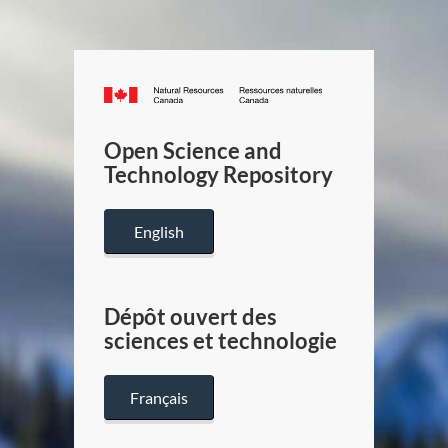
Canada.ca
/
Gouverneme
Open Science and
du
Technology Repository
Canada
English
Dépôt ouvert des
sciences et technologie
Français