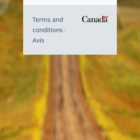
Terms and
/
conditions
Symbole
Avis
du
gouvernem
du
Canada