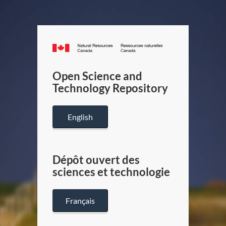
Canada.ca
/
Gouverneme
Open Science and
du
Technology Repository
Canada
English
Dépôt ouvert des
sciences et technologie
Français