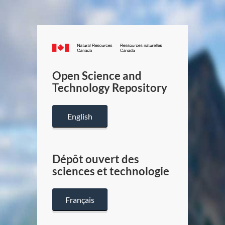
Canada.ca
/
Gouverneme
Open Science and
du
Technology Repository
Canada
English
Dépôt ouvert des
sciences et technologie
Français