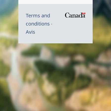
Terms and
/
conditions
Symbole
Avis
du
gouvernem
du
Canada