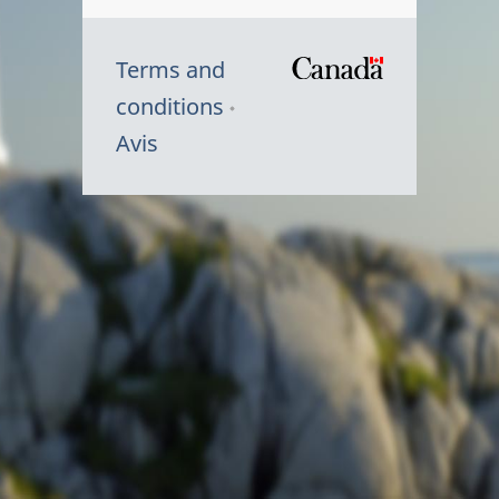
Terms and
/
conditions
Symbole
Avis
du
gouvernem
du
Canada