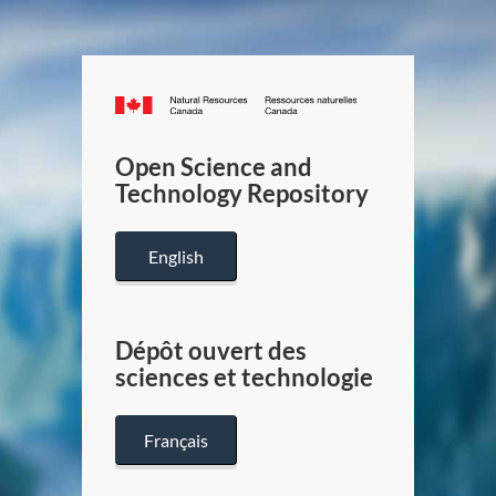
Canada.ca
/
Gouverneme
Open Science and
du
Technology Repository
Canada
English
Dépôt ouvert des
sciences et technologie
Français