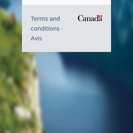
Terms and
/
conditions
Symbole
Avis
du
gouvernem
du
Canada