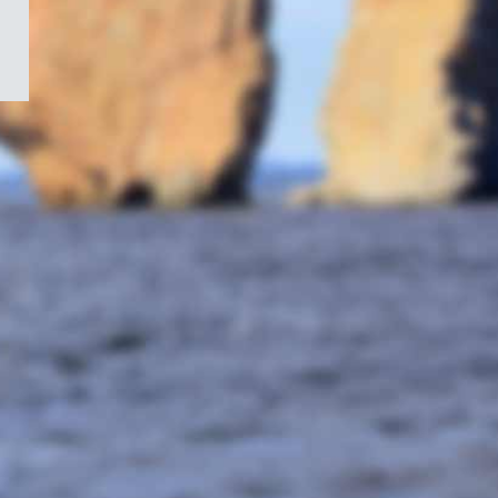
/
Symbole
du
gouvernement
du
Canada