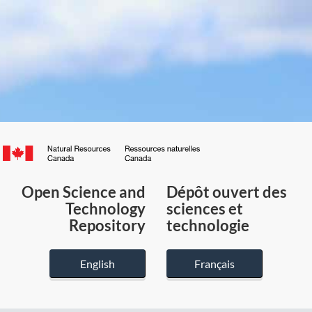
Canada.ca
/
Gouvernement
Open Science and
Dépôt ouvert des
du
Technology
sciences et
Canada
Repository
technologie
English
Français