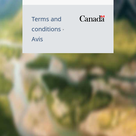
Terms and
/
conditions
Symbole
Avis
du
gouvernem
du
Canada