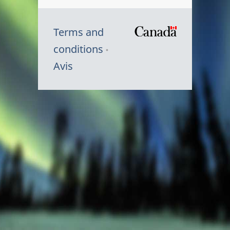
Terms and
/
conditions
Symbole
Avis
du
gouvernem
du
Canada