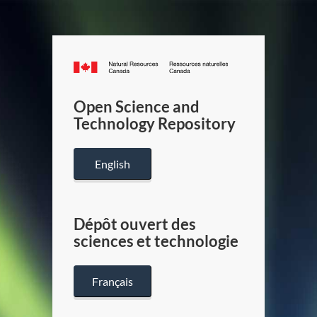
Canada.ca
/
Gouverneme
Open Science and
du
Technology Repository
Canada
English
Dépôt ouvert des
sciences et technologie
Français