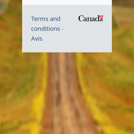
Terms and
/
conditions
Symbole
Avis
du
gouvernem
du
Canada