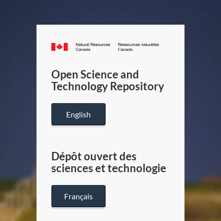
Canada.ca
/
Gouverneme
Open Science and
du
Technology Repository
Canada
English
Dépôt ouvert des
sciences et technologie
Français