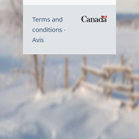
Terms and
/
conditions
Symbole
Avis
du
gouvernem
du
Canada