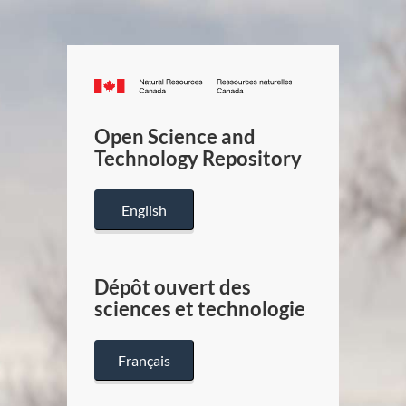
Canada.ca
/
Gouverneme
Open Science and
du
Technology Repository
Canada
English
Dépôt ouvert des
sciences et technologie
Français