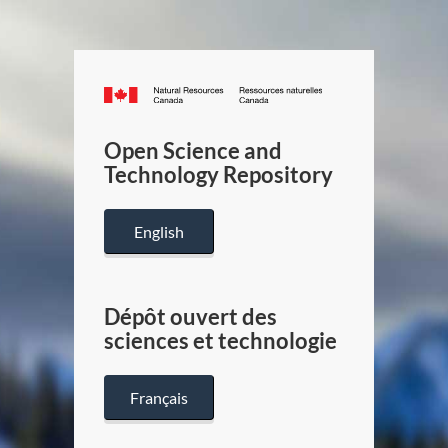
Canada.ca
/
Gouverneme
Open Science and
du
Technology Repository
Canada
English
Dépôt ouvert des
sciences et technologie
Français