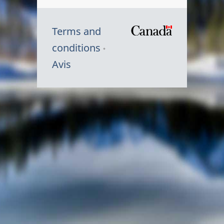
Terms and
/
conditions
Symbole
Avis
du
gouvernem
du
Canada