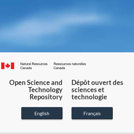
Canada.ca
/
Gouvernement
Open Science and
Dépôt ouvert des
du
Technology
sciences et
Canada
Repository
technologie
English
Français