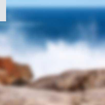
/
Symbole
du
gouvernement
du
Canada