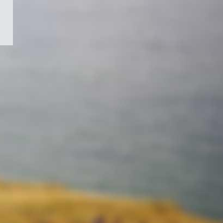
/
Symbole
du
gouvernement
du
Canada