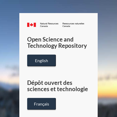
Canada.ca
/
Gouverneme
Open Science and
du
Technology Repository
Canada
English
Dépôt ouvert des
sciences et technologie
Français