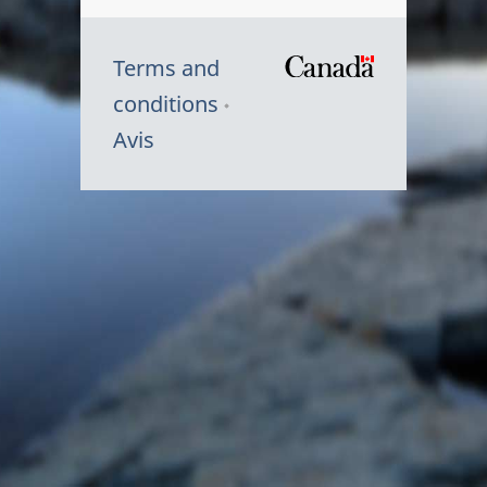
Terms and
/
conditions
Symbole
Avis
du
gouvernem
du
Canada