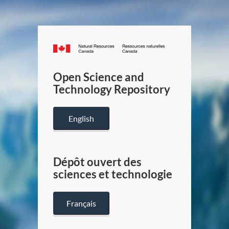
Canada.ca
/
Gouverneme
Open Science and
du
Technology Repository
Canada
English
Dépôt ouvert des
sciences et technologie
Français