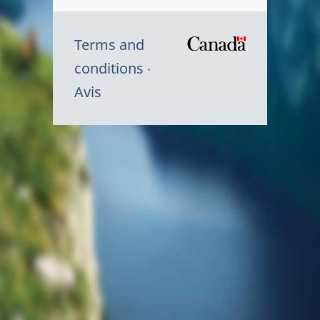
Terms and
/
conditions
Symbole
Avis
du
gouvernem
du
Canada