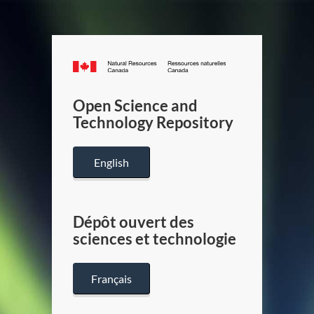
Canada.ca
/
Gouverneme
Open Science and
du
Technology Repository
Canada
English
Dépôt ouvert des
sciences et technologie
Français