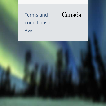
Terms and
/
conditions
Symbole
Avis
du
gouvernem
du
Canada