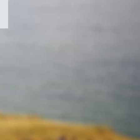
/
Symbole
du
gouvernement
du
Canada