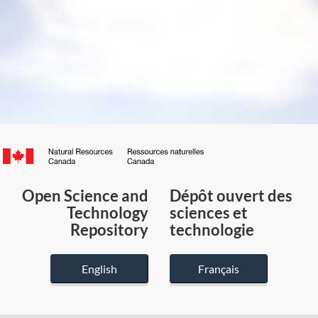
Canada.ca
/
Gouvernement
Open Science and
Dépôt ouvert des
du
Technology
sciences et
Canada
Repository
technologie
English
Français