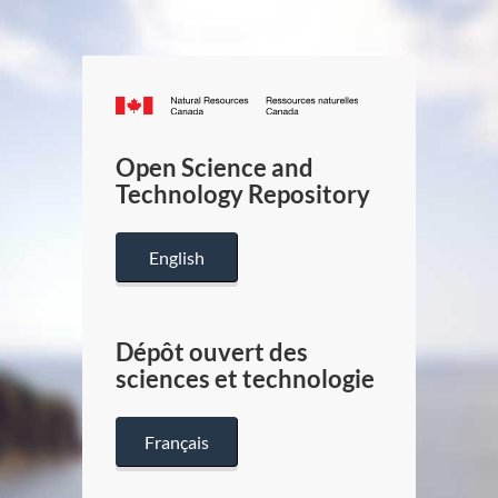
Canada.ca
/
Gouverneme
Open Science and
du
Technology Repository
Canada
English
Dépôt ouvert des
sciences et technologie
Français