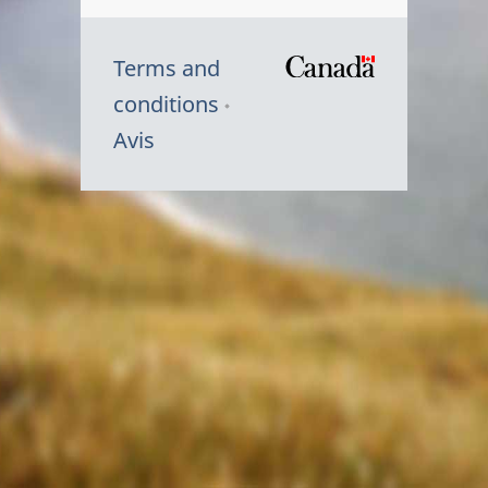
Terms and
/
conditions
Symbole
Avis
du
gouvernem
du
Canada