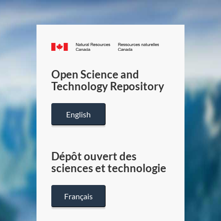
Canada.ca
/
Gouverneme
Open Science and
du
Technology Repository
Canada
English
Dépôt ouvert des
sciences et technologie
Français