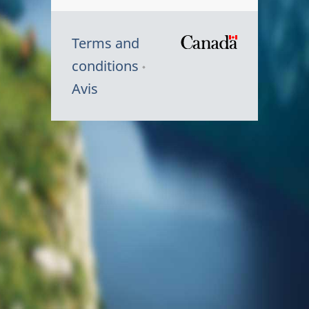
Terms and
/
conditions
Symbole
Avis
du
gouvernem
du
Canada