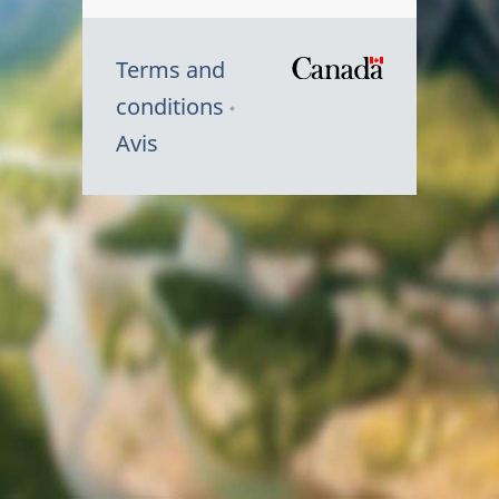
Terms and
/
conditions
Symbole
Avis
du
gouvernem
du
Canada