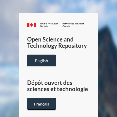
Canada.ca
/
Gouverneme
Open Science and
du
Technology Repository
Canada
English
Dépôt ouvert des
sciences et technologie
Français