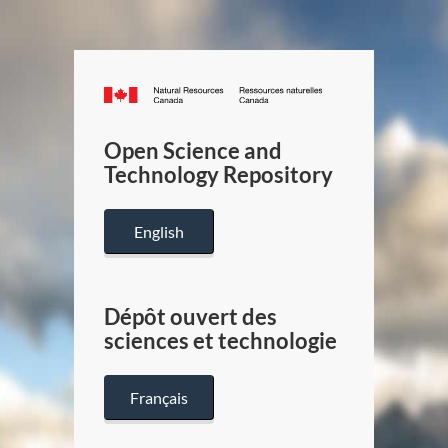
Canada.ca
/
Gouverneme
Open Science and
du
Technology Repository
Canada
English
Dépôt ouvert des
sciences et technologie
Français