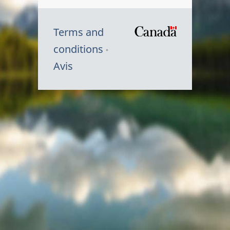
Terms and
/
conditions
Symbole
Avis
du
gouvernem
du
Canada