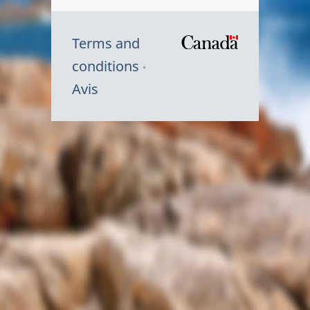
Terms and
/
conditions
Symbole
Avis
du
gouvernem
du
Canada