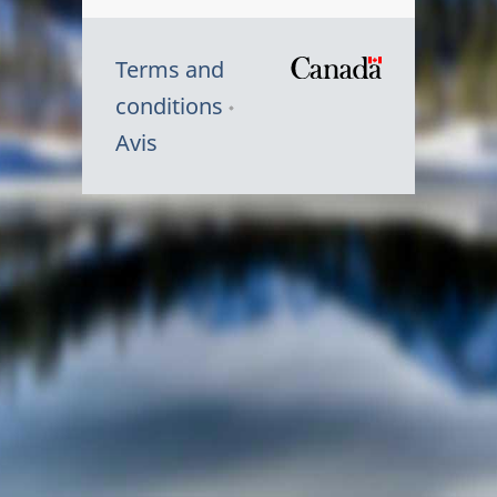
Terms and
/
conditions
Symbole
Avis
du
gouvernem
du
Canada