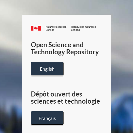
Canada.ca
/
Gouverneme
Open Science and
du
Technology Repository
Canada
English
Dépôt ouvert des
sciences et technologie
Français