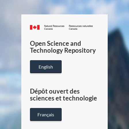
Canada.ca
/
Gouverneme
Open Science and
du
Technology Repository
Canada
English
Dépôt ouvert des
sciences et technologie
Français