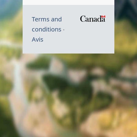
Terms and
/
conditions
Symbole
Avis
du
gouvernem
du
Canada