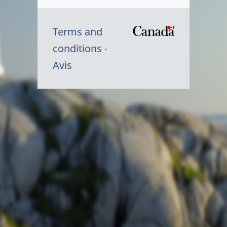
Terms and
/
conditions
Symbole
Avis
du
gouvernem
du
Canada