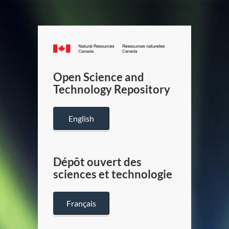
Canada.ca
/
Gouverneme
Open Science and
du
Technology Repository
Canada
English
Dépôt ouvert des
sciences et technologie
Français