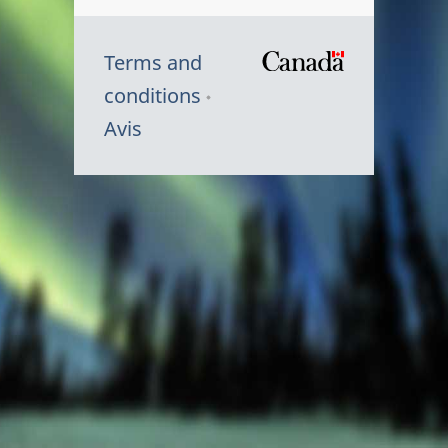
Terms and
/
conditions
Symbole
Avis
du
gouvernem
du
Canada