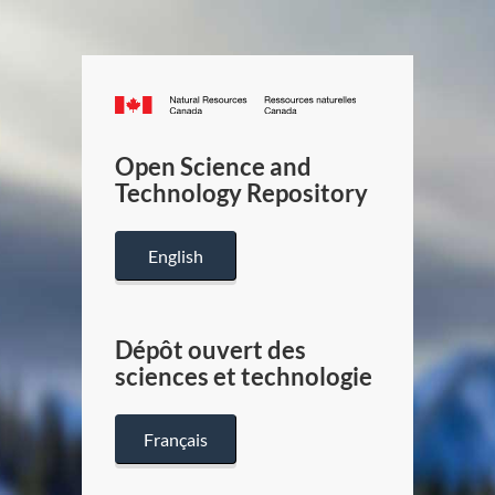
Canada.ca
/
Gouverneme
Open Science and
du
Technology Repository
Canada
English
Dépôt ouvert des
sciences et technologie
Français