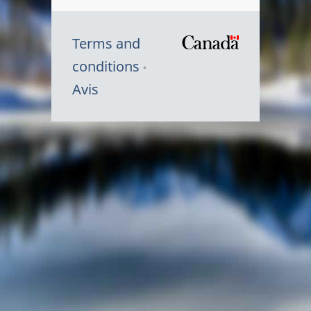
Terms and
/
conditions
Symbole
Avis
du
gouvernem
du
Canada