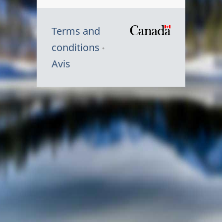
Terms and
/
conditions
Symbole
Avis
du
gouvernem
du
Canada