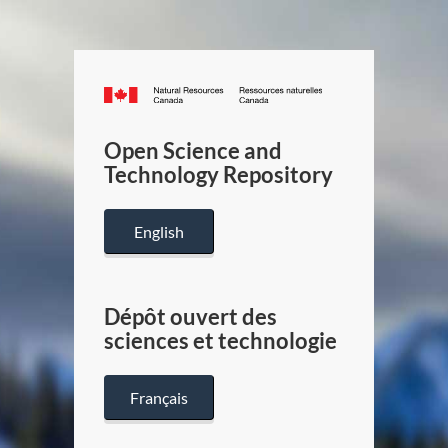
Canada.ca
/
Gouverneme
Open Science and
du
Technology Repository
Canada
English
Dépôt ouvert des
sciences et technologie
Français