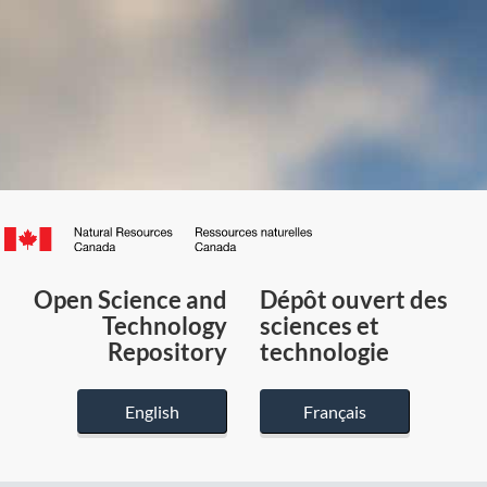
Canada.ca
/
Gouvernement
Open Science and
Dépôt ouvert des
du
Technology
sciences et
Canada
Repository
technologie
English
Français