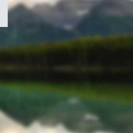
/
Symbole
du
gouvernement
du
Canada