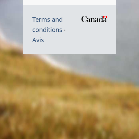
Terms and
/
conditions
Symbole
Avis
du
gouvernem
du
Canada