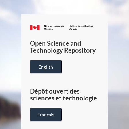
Canada.ca
/
Gouverneme
Open Science and
du
Technology Repository
Canada
English
Dépôt ouvert des
sciences et technologie
Français