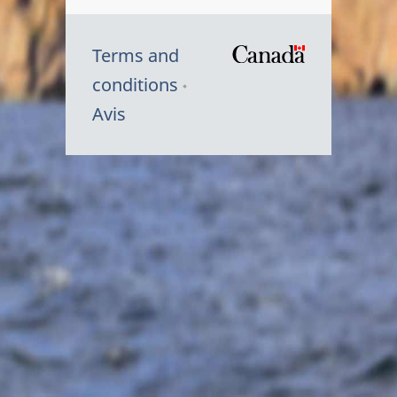
Terms and
/
conditions
Symbole
Avis
du
gouvernem
du
Canada