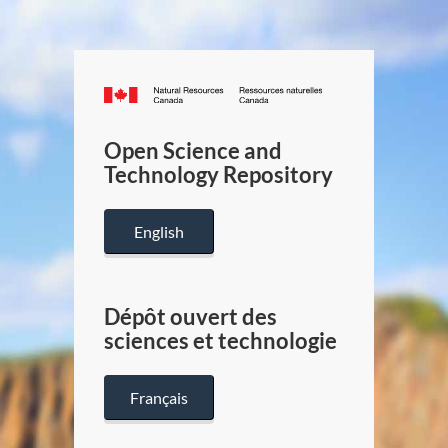
Canada.ca
/
Gouverneme
Open Science and
du
Technology Repository
Canada
English
Dépôt ouvert des
sciences et technologie
Français