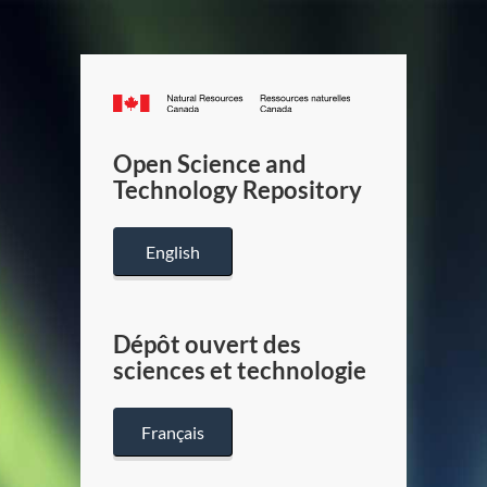
Canada.ca
/
Gouverneme
Open Science and
du
Technology Repository
Canada
English
Dépôt ouvert des
sciences et technologie
Français