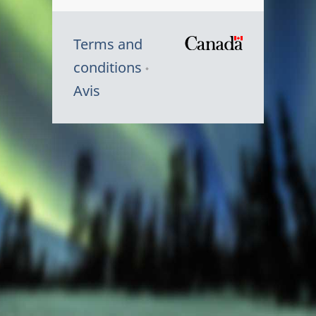
Terms and
/
conditions
Symbole
Avis
du
gouvernem
du
Canada