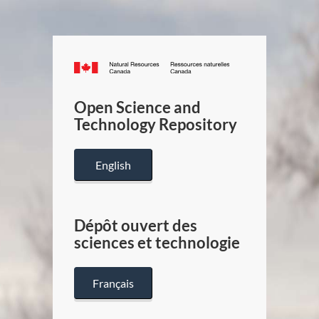
Canada.ca
/
Gouverneme
Open Science and
du
Technology Repository
Canada
English
Dépôt ouvert des
sciences et technologie
Français