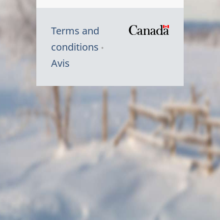
Terms and
/
conditions
Symbole
Avis
du
gouvernem
du
Canada