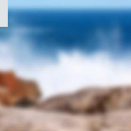
/
Symbole
du
gouvernement
du
Canada