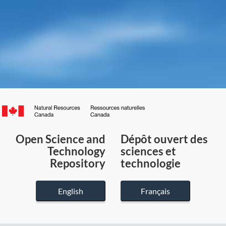
Canada.ca
/
Gouvernement
Open Science and
Dépôt ouvert des
du
Technology
sciences et
Canada
Repository
technologie
English
Français